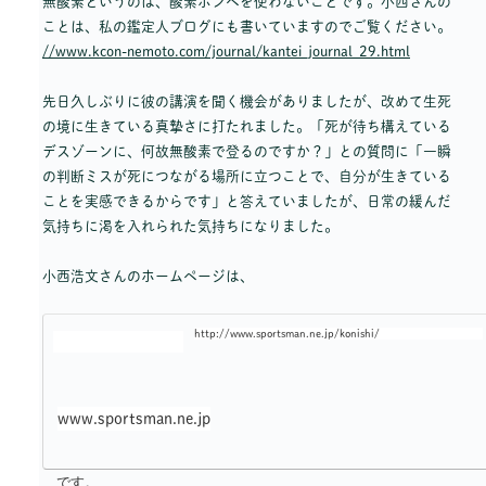
無酸素というのは、酸素ボンベを使わないことです。小西さんの
ことは、私の鑑定人ブログにも書いていますのでご覧ください。
//www.kcon-nemoto.com/journal/kantei_journal_29.html
先日久しぶりに彼の講演を聞く機会がありましたが、改めて生死
の境に生きている真摯さに打たれました。「死が待ち構えている
デスゾーンに、何故無酸素で登るのですか？」との質問に「一瞬
の判断ミスが死につながる場所に立つことで、自分が生きている
ことを実感できるからです」と答えていましたが、日常の緩んだ
気持ちに渇を入れられた気持ちになりました。
小西浩文さんのホームページは、
http://www.sportsman.ne.jp/konishi/
www.sportsman.ne.jp
です。