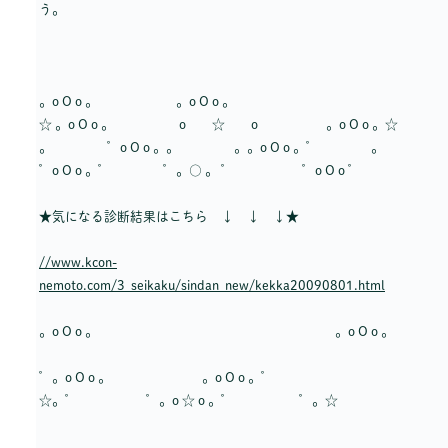
う。
。o O o 。 。o O o 。
☆ 。o O o 。 o ☆ o 。o O o 。☆
。 ゜o O o 。。 。。o O o 。゜ 。
゜o O o 。゜ ゜。○ 。 ゜ ゜o O o ゜
★気になる診断結果はこちら ↓ ↓ ↓★
//www.kcon-
nemoto.com/3_seikaku/sindan_new/kekka20090801.html
。o O o 。 。o O o 。
゜。o O o 。 。o O o 。゜
☆。゜ ゜。o ☆ o 。゜ ゜。☆