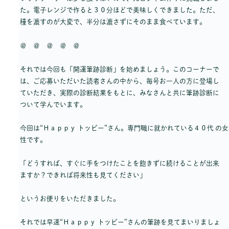
た。電子レンジで作ると３０分ほどで美味しくできました。ただ、
種を漉すのが大変で、半分は漉さずにそのまま食べています。
＠ ＠ ＠ ＠ ＠
それでは今回も「開運筆跡診断」を始めましょう。このコーナーで
は、ご応募いただいた読者さんの中から、毎号お一人の方に登場し
ていただき、実際の診断結果をもとに、みなさんと共に筆跡診断に
ついて学んでいます。
今回は“Ｈａｐｐｙ トッピー”さん。専門職に就かれている４０代 の女
性です。
「どうすれば、すぐに手をつけたことを飽きずに続けることが出来
ますか？できれば将来性も見てください」
というお便りをいただきました。
それでは早速“Ｈａｐｐｙ トッピー”さんの筆跡を見てまいりましょ