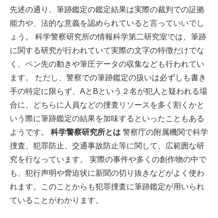
先述の通り、筆跡鑑定の鑑定結果は実際の裁判での証拠
能力や、法的な意義を認められていると言っていいでし
ょう。
科学警察研究所の情報科学第二研究室では、筆跡
に関する研究が行われていて実際の文字の特徴だけでな
く、ペン先の動きや筆圧データの収集なども行われてい
ます。
ただし、警察での筆跡鑑定の扱いは必ずしも書き
手の特定に限らず、AとBという２名が犯人と疑われる場
合に、どちらに人員などの捜査リソースを多く割くかと
いう際に筆跡鑑定の結果を加味するといったこともある
ようです。
科学警察研究所とは
警察庁の附属機関で科学
捜査、犯罪防止、交通事故防止等に関して、広範囲な研
究を行なっています。
実際の事件や多くの創作物の中で
も、犯行声明や脅迫状に新聞の切り抜きなどがよく使わ
れます。このことからも犯罪捜査に筆跡鑑定が用いられ
ていることがわかります。