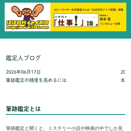
鑑定人ブログ
2026年06月17日
202
筆跡鑑定の精度を高めるには
本鑑
筆跡鑑定とは
筆跡鑑定と聞くと、ミステリー小説や映画の中でしか見