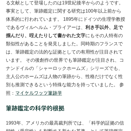
る文献として登場したのは19世紀後半からのようです。
事実として、筆跡鑑定に関する研究は100年以上前から
体系的に行われています。
1895年にドイツの生理学教授
であるヴィルヘルム・プライアーは、
利き手以外、足で
掴んだり、咥えたりして書かれた文字
にもその人特有の
類似性があることを発見しました。同時期のフランスで
は、筆跡鑑定の法的な証拠としての有用性が注目されて
います。
その後創作の世界でも筆跡鑑定が注目され、コ
ナンドイルの「シャーロックホームズ」シリーズでも、
主人公のホームズは人物の筆跡から、性格だけでなく性
別も推測できるという特殊な能力を持っていました。
参
照：
マイケルワッツ筆跡学
筆跡鑑定の科学的根拠
1993年、アメリカの最高裁判所では、「科学的証拠の信