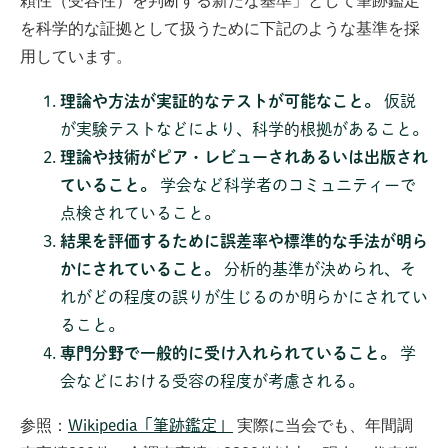
頼性（受容性）を判断する新たな基準」として筆跡鑑定
を科学的な証拠として扱うために下記のような基準を採
用しています。
理論や方法が実証的なテストが可能なこと。
仮説
が実験テストなどにより、科学的根拠があること。
理論や技術がピア・レビューされあるいは出版され
ていること。
学会など科学者のコミュニティーで
点検されていること。
結果を評価するために誤差率や標準的な手法が明ら
かにされていること。
分析的基準が決められ、そ
れがどの程度の誤りが生じるのか明らかにされてい
ること。
専門分野で一般的に受け入れられていること。
学
会などにおける受容の程度が考慮される。
参照：
Wikipedia「筆跡鑑定」
実際に当会でも、年間調