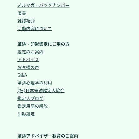
メルマガ・バックナンバー
著書
雑誌紹介
活動内容について
筆跡・印影鑑定にご用の方
鑑定のご案内
アドバイス
お客様の声
Q&A
筆跡心理学の利用
(社)日本筆跡鑑定人協会
鑑定人ブログ
鑑定用語の解説
印影鑑定
筆跡アドバイザー教育のご案内