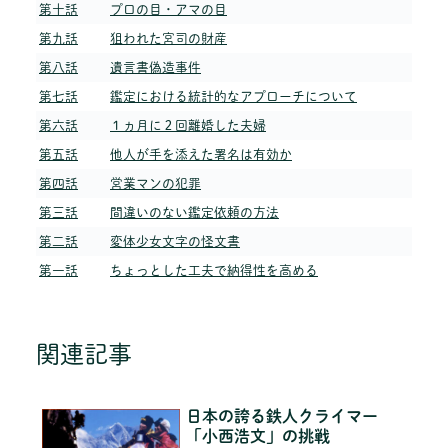
第十話
プロの目・アマの目
第九話
狙われた宮司の財産
第八話
遺言書偽造事件
第七話
鑑定における統計的なアプローチについて
第六話
１ヵ月に２回離婚した夫婦
第五話
他人が手を添えた署名は有効か
第四話
営業マンの犯罪
第三話
間違いのない鑑定依頼の方法
第二話
変体少女文字の怪文書
第一話
ちょっとした工夫で納得性を高める
関連記事
日本の誇る鉄人クライマー
「小西浩文」の挑戦