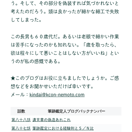
う。そして、その部分を偽装すれば気づかれないと
考えたのだろう。頭は良かったが細かな細工で失敗
してしまった。
この長男も６０歳代だ。あるいは老眼で細かい作業
は苦手になったのかも知れない。「歳を取ったら、
欲は程々にして悪いことはしない方がいいね」とい
うのが私の感慨である。
★このブログはお役に立ちましたでしょうか。ご感
想などをお聞かせいただけば幸いです。
メール：
kindai@kcon-nemoto.com
話数
筆跡鑑定人ブログバックナンバー
第八十八話
遺言書の偽造あれこれ
第八十七話
筆跡鑑定における経験則とＳ／Ｎ比