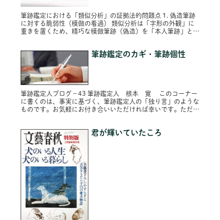
筆跡鑑定における「類似分析」の証拠法的問題点 1. 偽造筆跡
に対する脆弱性（模倣の看過） 類似分析は「字形の外観」に
重きを置くため、精巧な模倣筆跡（偽造）を「本人筆跡」と誤
認する構造的欠陥を有しています。論理的瑕疵: 偽造者は対象
者の字形を...
筆跡鑑定のカギ・筆跡個性
筆跡鑑定人ブログ－43 筆跡鑑定人 根本 寛 このコーナー
に書くのは、事実に基づく、筆跡鑑定人の「独り言」のような
ものです。お気軽にお付き合いいただければ幸いです。ただ
し、プライバシー保護のため固有名詞は原則的に仮名にし、内
容によってはシ...
君が輝いていたころ