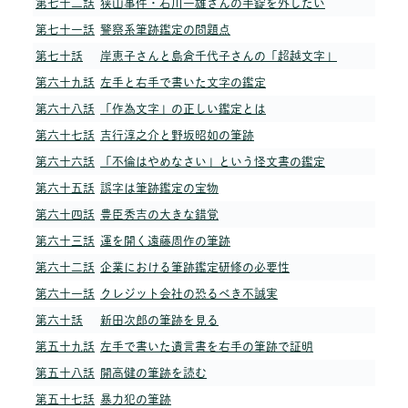
第七十二話
狭山事件・石川一雄さんの手錠を外したい
第七十一話
警察系筆跡鑑定の問題点
第七十話
岸恵子さんと島倉千代子さんの「超越文字」
第六十九話
左手と右手で書いた文字の鑑定
第六十八話
「作為文字」の正しい鑑定とは
第六十七話
吉行淳之介と野坂昭如の筆跡
第六十六話
「不倫はやめなさい」という怪文書の鑑定
第六十五話
誤字は筆跡鑑定の宝物
第六十四話
豊臣秀吉の大きな錯覚
第六十三話
運を開く遠藤周作の筆跡
第六十二話
企業における筆跡鑑定研修の必要性
第六十一話
クレジット会社の恐るべき不誠実
第六十話
新田次郎の筆跡を見る
第五十九話
左手で書いた遺言書を右手の筆跡で証明
第五十八話
開高健の筆跡を読む
第五十七話
暴力犯の筆跡