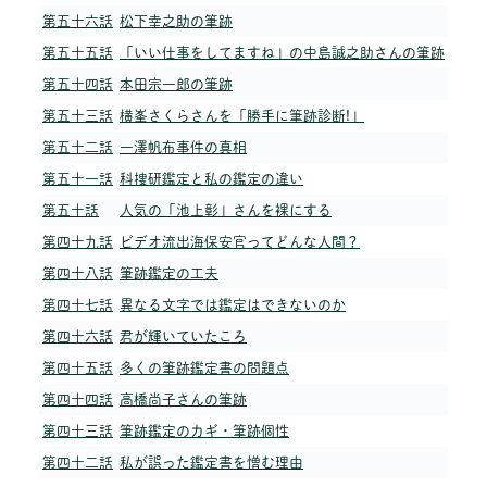
第五十六話
松下幸之助の筆跡
第五十五話
「いい仕事をしてますね」の中島誠之助さんの筆跡
第五十四話
本田宗一郎の筆跡
第五十三話
横峯さくらさんを「勝手に筆跡診断!」
第五十二話
一澤帆布事件の真相
第五十一話
科捜研鑑定と私の鑑定の違い
第五十話
人気の「池上彰」さんを裸にする
第四十九話
ビデオ流出海保安官ってどんな人間？
第四十八話
筆跡鑑定の工夫
第四十七話
異なる文字では鑑定はできないのか
第四十六話
君が輝いていたころ
第四十五話
多くの筆跡鑑定書の問題点
第四十四話
高橋尚子さんの筆跡
第四十三話
筆跡鑑定のカギ・筆跡個性
第四十二話
私が誤った鑑定書を憎む理由