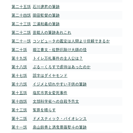
第二十五話
石川遼君の筆跡
第二十四話
岡田監督の筆跡
第二十三話
三浦和義の筆跡
第二十二話
芸能人の筆跡あれこれ
第二十一話
コンピュータの鑑定は人間より信頼できるか
第二十話
堀江貴文・佐野厄除け大師の怪
第十九話
トイレ万札事件の主人公は？
第十八話
ぶるーくろすで虐待はあったのか
第十七話
誤字はダイヤモンド
第十六話
イジメと切れやすい子供の筆跡
第十五話
塩尻市男女変死事件
第十四話
文部科学省への自殺予告文
第十三話
冤罪を晴らす
第十二話
ドメスティック・バイオレンス
第十一話
畠山鈴香と酒鬼薔薇聖斗の筆跡