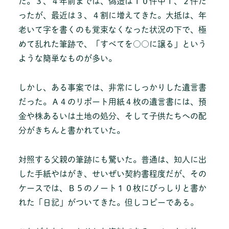
だ。３、４年前までは、偽造は１０件中１、２件だ
ったが、最近は３、４割に増えてきた。大抵は、年
老いて字を書くのも覚束なくなった状況の下で、極
めて乱れた筆跡で、「すべてを○○に譲る」という
ような簡単なものが多い。
しかし、ある事案では、非常にしっかりした遺言書
だった。Ａ４のリポート用紙４枚の遺言書には、預
金や株あるいは土地の処分、そして子供たちへの配
分がきちんと書かれていた。
対照する父親の筆跡にも驚いた。普通は、知人に出
した手紙やはがき、せいぜい契約書程度だが、その
ケースでは、Ｂ５のノート１０枚にびっしりと書か
れた「日記」がついてきた。但しコピーである。