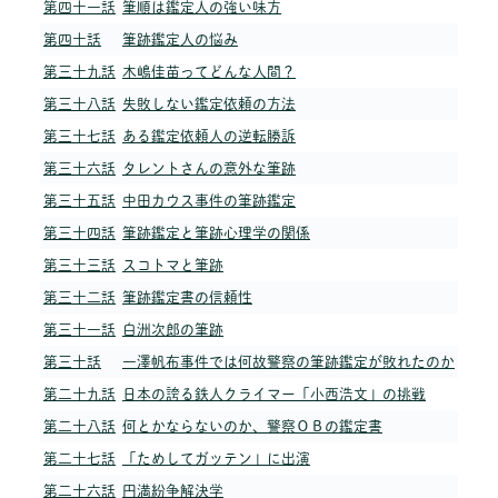
第四十一話
筆順は鑑定人の強い味方
第四十話
筆跡鑑定人の悩み
第三十九話
木嶋佳苗ってどんな人間？
第三十八話
失敗しない鑑定依頼の方法
第三十七話
ある鑑定依頼人の逆転勝訴
第三十六話
タレントさんの意外な筆跡
第三十五話
中田カウス事件の筆跡鑑定
第三十四話
筆跡鑑定と筆跡心理学の関係
第三十三話
スコトマと筆跡
第三十二話
筆跡鑑定書の信頼性
第三十一話
白洲次郎の筆跡
第三十話
一澤帆布事件では何故警察の筆跡鑑定が敗れたのか
第二十九話
日本の誇る鉄人クライマー「小西浩文」の挑戦
第二十八話
何とかならないのか、警察ＯＢの鑑定書
第二十七話
「ためしてガッテン」に出演
第二十六話
円満紛争解決学