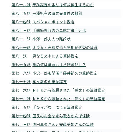
第八十六話
筆跡鑑定の誤りは何故発生するのか
第八十五話
一澤帆布の遺言書事件の教訓
第八十四話
スペシャルポイント鑑定
第八十三話
「季節外れのカニ鑑定書」とは
第八十二話
小澤一郎夫人の離婚状
第八十一話
オウム・高橋克也と早川紀代秀の筆跡
第八十話
異なる文字による筆跡鑑定
第七十九話
舞の海は筆跡も「八艘飛び」？
第七十八話
小沢一郎も関係？藤井裕久の筆跡鑑定
第七十七話
英文署名の筆跡鑑定
第七十六話
ＮＨＫから依頼された「孫文」の筆跡鑑定
第七十六話
ＮＨＫから依頼された「孫文」の筆跡鑑定
第七十五話
「ひらがな」による筆跡鑑定
第七十四話
国民のお金を盗み取るかんぽ保険
第七十三話
浅田真央さんと安藤美姫さんの筆跡