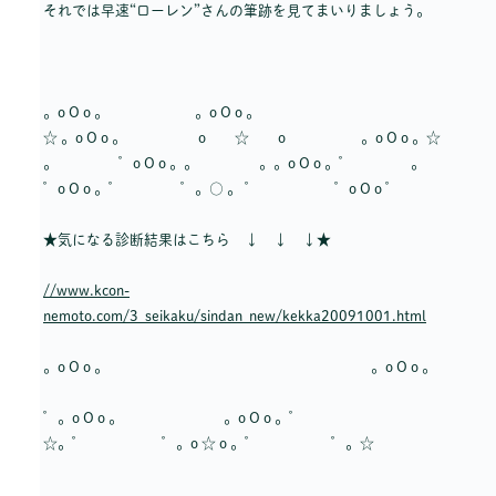
それでは早速“ローレン”さんの筆跡を見てまいりましょう。
。o O o 。 。o O o 。
☆ 。o O o 。 o ☆ o 。o O o 。☆
。 ゜o O o 。。 。。o O o 。゜ 。
゜o O o 。゜ ゜。○ 。 ゜ ゜o O o ゜
★気になる診断結果はこちら ↓ ↓ ↓★
//www.kcon-
nemoto.com/3_seikaku/sindan_new/kekka20091001.html
。o O o 。 。o O o 。
゜。o O o 。 。o O o 。゜
☆。゜ ゜。o ☆ o 。゜ ゜。☆