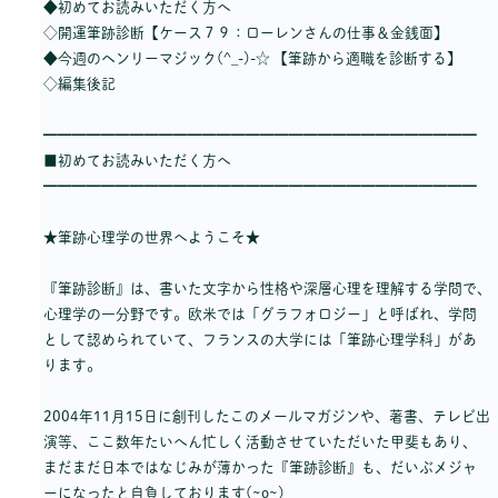
◆初めてお読みいただく方へ
◇開運筆跡診断【ケース７９：ローレンさんの仕事＆金銭面】
◆今週のヘンリーマジック(^_-)-☆ 【筆跡から適職を診断する】
◇編集後記
━━━━━━━━━━━━━━━━━━━━━━━━━━━━━━
■初めてお読みいただく方へ
━━━━━━━━━━━━━━━━━━━━━━━━━━━━━━
★筆跡心理学の世界へようこそ★
『筆跡診断』は、書いた文字から性格や深層心理を理解する学問で、
心理学の一分野です。欧米では「グラフォロジー」と呼ばれ、学問
として認められていて、フランスの大学には「筆跡心理学科」があ
ります。
2004年11月15日に創刊したこのメールマガジンや、著書、テレビ出
演等、ここ数年たいへん忙しく活動させていただいた甲斐もあり、
まだまだ日本ではなじみが薄かった『筆跡診断』も、だいぶメジャ
ーになったと自負しております(~o~)