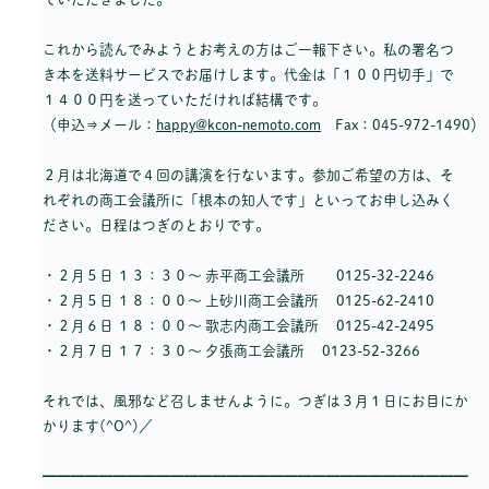
これから読んでみようとお考えの方はご一報下さい。私の署名つ
き本を送料サービスでお届けします。代金は「１００円切手」で
１４００円を送っていただければ結構です。
（申込⇒メール：
happy@kcon-nemoto.com
Fax：045-972-1490）
２月は北海道で４回の講演を行ないます。参加ご希望の方は、そ
れぞれの商工会議所に「根本の知人です」といってお申し込みく
ださい。日程はつぎのとおりです。
・２月５日 １３：３０～ 赤平商工会議所 0125-32-2246
・２月５日 １８：００～ 上砂川商工会議所 0125-62-2410
・２月６日 １８：００～ 歌志内商工会議所 0125-42-2495
・２月７日 １７：３０～ 夕張商工会議所 0123-52-3266
それでは、風邪など召しませんように。つぎは３月１日にお目にか
かります(^O^)／
━━━━━━━━━━━━━━━━━━━━━━━━━━━━━━