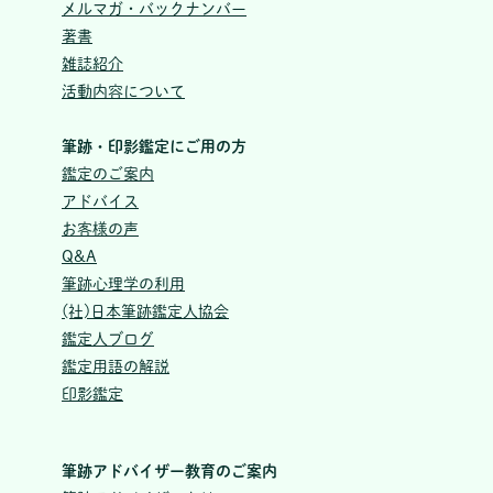
メルマガ・バックナンバー
著書
雑誌紹介
活動内容について
筆跡・印影鑑定にご用の方
鑑定のご案内
アドバイス
お客様の声
Q&A
筆跡心理学の利用
(社)日本筆跡鑑定人協会
鑑定人ブログ
鑑定用語の解説
印影鑑定
筆跡アドバイザー教育のご案内