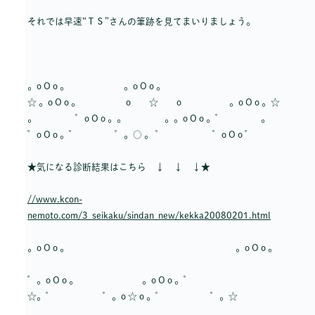
それでは早速“ＴＳ”さんの筆跡を見てまいりましょう。
。o O o 。 。o O o 。
☆ 。o O o 。 o ☆ o 。o O o 。☆
。 ゜o O o 。。 。。o O o 。゜ 。
゜o O o 。゜ ゜。○ 。 ゜ ゜o O o ゜
★気になる診断結果はこちら ↓ ↓ ↓★
//www.kcon-
nemoto.com/3_seikaku/sindan_new/kekka20080201.html
。o O o 。 。o O o 。
゜。o O o 。 。o O o 。゜
☆。゜ ゜。o ☆ o 。゜ ゜。☆