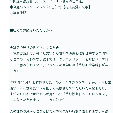
◇開運筆跡診断【ケース５９：ＴＳさんの仕事運】
◆今週のヘンリーマジック(^_-)-☆ 【職人気質の文字】
◇編集後記
━━━━━━━━━━━━━━━━━━━━━━━━━━━━━━
■初めてお読みいただく方へ
━━━━━━━━━━━━━━━━━━━━━━━━━━━━━━
★筆跡心理学の世界へようこそ★
『筆跡診断』は、書いた文字から性格や深層心理を理解する学問で、
心理学の一分野です。欧米では「グラフォロジー」と呼ばれ、学問
として認められていて、フランスの大学には「筆跡心理学科」があ
ります。
2004年11月15日に創刊したこのメールマガジンや、著書、テレビ出
演等、ここ数年たいへん忙しく活動させていただいた甲斐もあり、
まだまだ日本ではなじみが薄かった『筆跡診断』も、だいぶメジャ
ーになったと自負しております(~o~)
人の性格や深層心理などは普段の何気ない行動に表われます。筆跡