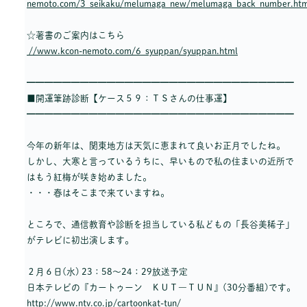
nemoto.com/3_seikaku/melumaga_new/melumaga_back_number.htm
☆著書のご案内はこちら
//www.kcon-nemoto.com/6_syuppan/syuppan.html
━━━━━━━━━━━━━━━━━━━━━━━━━━━━━━
■開運筆跡診断【ケース５９：ＴＳさんの仕事運】
━━━━━━━━━━━━━━━━━━━━━━━━━━━━━━
今年の新年は、関東地方は天気に恵まれて良いお正月でしたね。
しかし、大寒と言っているうちに、早いもので私の住まいの近所で
はもう紅梅が咲き始めました。
・・・春はそこまで来ていますね。
ところで、通信教育や診断を担当している私どもの「長谷美稀子」
がテレビに初出演します。
２月６日(水) 23：58～24：29放送予定
日本テレビの『カートゥーン ＫＵＴ―ＴＵＮ』(30分番組)です。
http://www.ntv.co.jp/cartoonkat-tun/