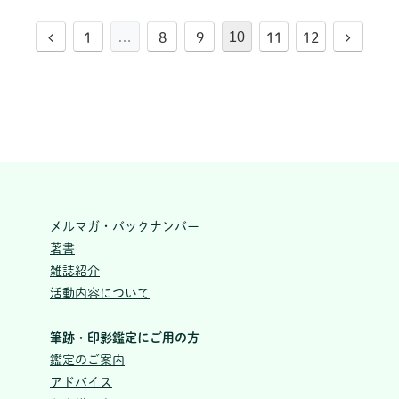
前
…
10
次
1
8
9
11
12
へ
へ
メルマガ・バックナンバー
著書
雑誌紹介
活動内容について
筆跡・印影鑑定にご用の方
鑑定のご案内
アドバイス