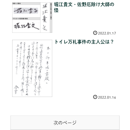
堀江貴文・佐野厄除け大師の
怪
2022.01.17
トイレ万札事件の主人公は？
2022.01.16
次のページ