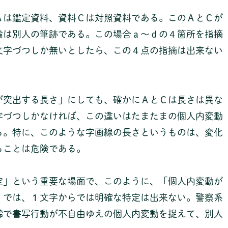
Ａは鑑定資料、資料Ｃは対照資料である。このＡとＣが
論は別人の筆跡である。この場合ａ～ｄの４箇所を指摘
文字づつしか無いとしたら、この４点の指摘は出来ない
が突出する長さ」にしても、確かにＡとＣは長さは異な
字づつしかなければ、この違いはたまたまの個人内変動
る。特に、このような字画線の長さというものは、変化
ることは危険である。
定」という重要な場面で、このように、「個人内変動が
」では、１文字からでは明確な特定は出来ない。警察系
齢で書写行動が不自由ゆえの個人内変動を捉えて、別人