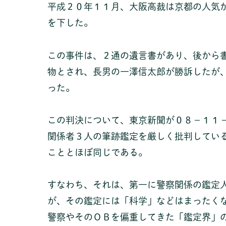
平成２０年１１月、大阪高裁は京都の人気
を下した。
この事件は、２通の遺言書があり、後から
物とされ、長男の一澤信太郎が勝訴したが
った。
この判決について、東京新聞が０８－１１
関係者３人の筆跡鑑定を厳しく批判してい
こととほぼ同じである。
すなわち、それは、第一に警察関係の鑑定人
が、その鑑定には「科学」などはまったく
警察やそのＯＢを偏重してきた「鑑定界」