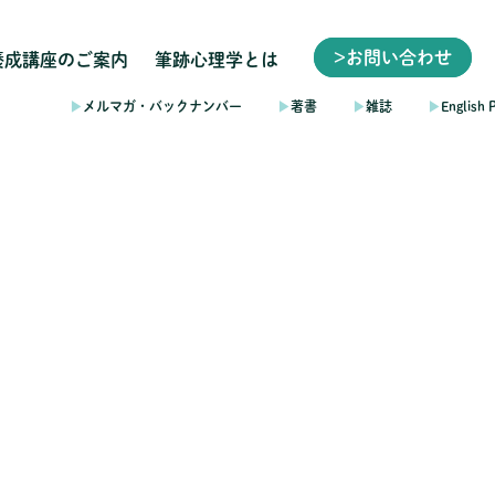
>お問い合わせ
養成講座のご案内
筆跡心理学とは
▶︎
メルマガ・バックナンバー
▶︎
著書
▶︎
雑誌
▶︎
English 