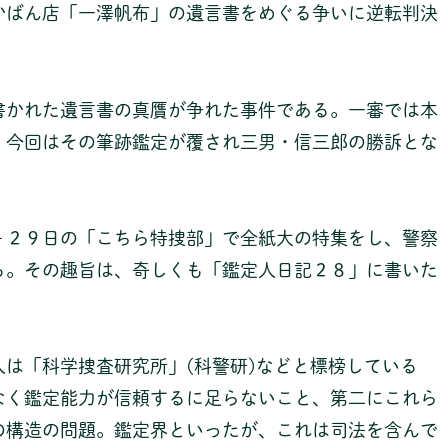
かばん店「一澤帆布」の遺言書をめぐる争いに逆転判決
書かれた遺言書の真贋が争れた事件である。一審では本
、今回はその筆跡鑑定が覆され三男・信三郎の勝訴とな
－２９日の「こちら特捜部」で全紙大の特集をし、警察
る。その趣旨は、奇しくも「鑑定人日記２８」に書いた
は「科学捜査研究所」(科警研)などと標榜している
なく鑑定能力が信頼するに足らないこと、第二にこれら
の構造の問題。鑑定界といったが、これは司法を含んで