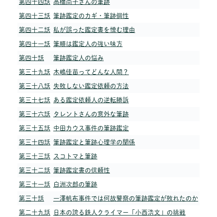
第四十四話
高橋尚子さんの筆跡
第四十三話
筆跡鑑定のカギ・筆跡個性
第四十二話
私が誤った鑑定書を憎む理由
第四十一話
筆順は鑑定人の強い味方
第四十話
筆跡鑑定人の悩み
第三十九話
木嶋佳苗ってどんな人間？
第三十八話
失敗しない鑑定依頼の方法
第三十七話
ある鑑定依頼人の逆転勝訴
第三十六話
タレントさんの意外な筆跡
第三十五話
中田カウス事件の筆跡鑑定
第三十四話
筆跡鑑定と筆跡心理学の関係
第三十三話
スコトマと筆跡
第三十二話
筆跡鑑定書の信頼性
第三十一話
白洲次郎の筆跡
第三十話
一澤帆布事件では何故警察の筆跡鑑定が敗れたのか
第二十九話
日本の誇る鉄人クライマー「小西浩文」の挑戦