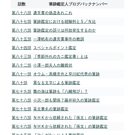
話数
筆跡鑑定人ブログバックナンバー
第八十八話
遺言書の偽造あれこれ
第八十七話
筆跡鑑定における経験則とＳ／Ｎ比
第八十六話
筆跡鑑定の誤りは何故発生するのか
第八十五話
一澤帆布の遺言書事件の教訓
第八十四話
スペシャルポイント鑑定
第八十三話
「季節外れのカニ鑑定書」とは
第八十二話
小澤一郎夫人の離婚状
第八十一話
オウム・高橋克也と早川紀代秀の筆跡
第八十話
異なる文字による筆跡鑑定
第七十九話
舞の海は筆跡も「八艘飛び」？
第七十八話
小沢一郎も関係？藤井裕久の筆跡鑑定
第七十七話
英文署名の筆跡鑑定
第七十六話
ＮＨＫから依頼された「孫文」の筆跡鑑定
第七十六話
ＮＨＫから依頼された「孫文」の筆跡鑑定