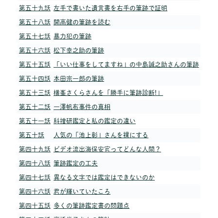
第五十九話
左手で書いた遺言書を右手の筆跡で証明
第五十八話
開高健の筆跡を読む
第五十七話
暴力犯の筆跡
第五十六話
松下幸之助の筆跡
第五十五話
「いい仕事をしてますね」の中島誠之助さんの筆跡
第五十四話
本田宗一郎の筆跡
第五十三話
横峯さくらさんを「勝手に筆跡診断!」
第五十二話
一澤帆布事件の真相
第五十一話
科捜研鑑定と私の鑑定の違い
第五十話
人気の「池上彰」さんを裸にする
第四十九話
ビデオ流出海保安官ってどんな人間？
第四十八話
筆跡鑑定の工夫
第四十七話
異なる文字では鑑定はできないのか
第四十六話
君が輝いていたころ
第四十五話
多くの筆跡鑑定書の問題点