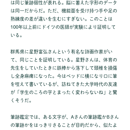
は同じ筆跡個性が表れる。脳に蓄えた字形のデータ
は同一だからだ。ただ、機能面を受け持つ手や足の
熟練度の差が違いを生むにすぎない。このことは
100年以上前にドイツの医師が実験により証明して
いる。
群馬県に星野富弘さんという有名な詩画作家がい
て、同じことを証明している。星野さんは、体育の
先生をしていたときに鉄棒から落下して頸椎を損傷
し全身麻痺になった。今はベッドに横になり口に筆
を咥えて書いているが、訪ねてきた大学時代の友達
が「学生のころの字とまったく変わらないね」と驚
くそうだ。
筆跡鑑定では、ある文字が、Aさんの筆跡鑑かBさん
の筆跡かをはっきりさることが目的だから、似たよ