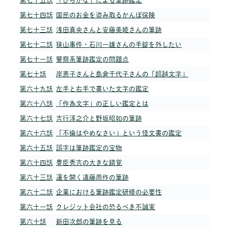
第七十五話
「ひらがな」による筆跡鑑定
第七十四話
国民のお金を盗み取るかんぽ保険
第七十三話
浅田真央さんと安藤美姫さんの筆跡
第七十二話
狭山事件・石川一雄さんの手錠を外したい
第七十一話
警察系筆跡鑑定の問題点
第七十話
岸恵子さんと島倉千代子さんの「超越文字」
第六十九話
左手と右手で書いた文字の鑑定
第六十八話
「作為文字」の正しい鑑定とは
第六十七話
吉行淳之介と野坂昭如の筆跡
第六十六話
「不倫はやめなさい」という怪文書の鑑定
第六十五話
誤字は筆跡鑑定の宝物
第六十四話
豊臣秀吉の大きな錯覚
第六十三話
運を開く遠藤周作の筆跡
第六十二話
企業における筆跡鑑定研修の必要性
第六十一話
クレジット会社の恐るべき不誠実
第六十話
新田次郎の筆跡を見る