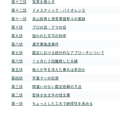
第十三話
冤罪を晴らす
第十二話
ドメスティック・バイオレンス
第十一話
畠山鈴香と酒鬼薔薇聖斗の筆跡
第十話
プロの目・アマの目
第九話
狙われた宮司の財産
第八話
遺言書偽造事件
第七話
鑑定における統計的なアプローチについて
第六話
１ヵ月に２回離婚した夫婦
第五話
他人が手を添えた署名は有効か
第四話
営業マンの犯罪
第三話
間違いのない鑑定依頼の方法
第二話
変体少女文字の怪文書
第一話
ちょっとした工夫で納得性を高める