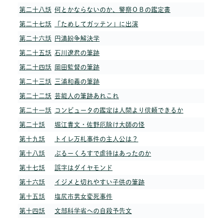
第二十八話
何とかならないのか、警察ＯＢの鑑定書
第二十七話
「ためしてガッテン」に出演
第二十六話
円満紛争解決学
第二十五話
石川遼君の筆跡
第二十四話
岡田監督の筆跡
第二十三話
三浦和義の筆跡
第二十二話
芸能人の筆跡あれこれ
第二十一話
コンピュータの鑑定は人間より信頼できるか
第二十話
堀江貴文・佐野厄除け大師の怪
第十九話
トイレ万札事件の主人公は？
第十八話
ぶるーくろすで虐待はあったのか
第十七話
誤字はダイヤモンド
第十六話
イジメと切れやすい子供の筆跡
第十五話
塩尻市男女変死事件
第十四話
文部科学省への自殺予告文