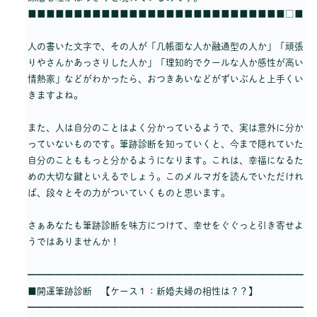
■■■■■■■■■■■■■■■■■■■■■■■■■■■■□■
人の書いた文字で、その人が「几帳面な人か融通型の人か」「頑張
りやさんかあっさりした人か」「理知的でクールな人か感性が高い
情熱家」などがわかったら、おつきあいなどがずいぶんと上手くい
きますよね。
また、人は自分のことはよく分かっているようで、実は意外に分か
っていないものです。筆跡診断を知っていくと、今まで隠れていた
自分のことももっと分かるようになります。これは、幸福になるた
めの大切な鍵といえるでしょう。このメルマガを読んでいただけれ
ば、段々とその力がついていくものと思います。
さぁあなたも筆跡診断を味方につけて、幸せをぐぐっと引き寄せよ
うではありませんか！
━━━━━━━━━━━━━━━━━━━━━━━━━━━━━━
■開運筆跡診断 【ケース１：新婚夫婦の相性は？？】
━━━━━━━━━━━━━━━━━━━━━━━━━━━━━━