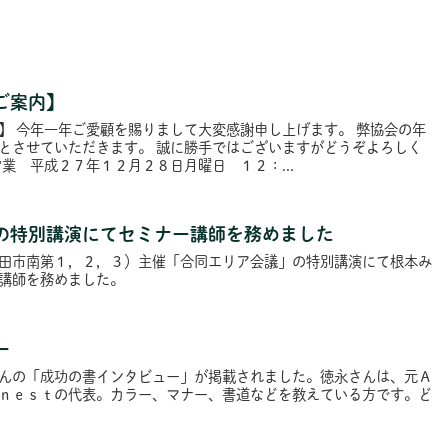
ご案内】
】 今年一年ご愛顧を賜りまして大変感謝申し上げます。 弊協会の年
とさせていただきます。 誠に勝手ではございますがどうぞよろしく
業 平成２７年１２月２８日月曜日 １２：...
の特別講演にてセミナー講師を務めました
田市南第１，２，３）主催「合同エリア会議」の特別講演にて根本み
講師を務めました。
ー
んの「成功の書インタビュー」が掲載されました。徳永さんは、元Ａ
ｎｅｓｔの代表。カラー、マナー、書道などを教えている方です。ど