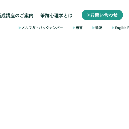
>お問い合わせ
養成講座のご案内
筆跡心理学とは
▶︎
メルマガ・バックナンバー
▶︎
著書
▶︎
雑誌
▶︎
English 