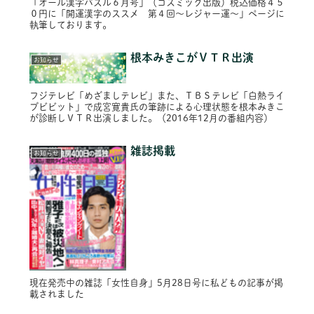
「オール漢字パズル６月号」（コスミック出版）税込価格４５
０円に「開運漢字のススメ 第４回～レジャー運～」ページに
執筆しております。
根本みきこがＶＴＲ出演
お知らせ
フジテレビ「めざましテレビ」また、ＴＢＳテレビ「白熱ライ
ブビビット」で成宮寛貴氏の筆跡による心理状態を根本みきこ
が診断しＶＴＲ出演しました。（2016年12月の番組内容）
雑誌掲載
お知らせ
現在発売中の雑誌「女性自身」5月28日号に私どもの記事が掲
載されました