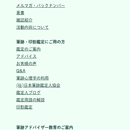
メルマガ・バックナンバー
著書
雑誌紹介
活動内容について
筆跡・印影鑑定にご用の方
鑑定のご案内
アドバイス
お客様の声
Q&A
筆跡心理学の利用
(社)日本筆跡鑑定人協会
鑑定人ブログ
鑑定用語の解説
印影鑑定
筆跡アドバイザー教育のご案内