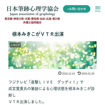
>お問い合わせ
menu
根本みきこがＶＴＲ出演
お知らせ
2016.12.13
2024.01.28
フジテレビ「直撃ＬＩＶＥ グッディ！」で
成宮寛貴氏の筆跡による心理状態を根本みきこが診
断し
ＶＴＲ出演しました。