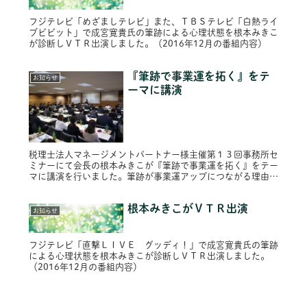
フジテレビ「めざましテレビ」また、ＴＢＳテレビ「白熱ライ
ブビビット」で成宮寛貴氏の筆跡による心理状態を根本みきこ
が診断しＶＴＲ出演しました。（2016年12月の番組内容）
『筆跡で事業運を拓く』をテ
お知らせ
ーマに講演
税理士法人マネージメントパートナー様主催第１３回事務所セ
ミナーにて会長の根本みきこが『筆跡で事業運を拓く』をテー
マに講演を行いました。筆跡が事業運アップにつながる理由が
よくご理解頂けたようでした。
根本みきこがＶＴＲ出演
お知らせ
フジテレビ「直撃ＬＩＶＥ グッディ！」で成宮寛貴氏の筆跡
による心理状態を根本みきこが診断しＶＴＲ出演しました。
（2016年12月の番組内容）