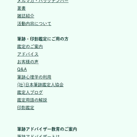
メルマガ・バックナンバー
著書
雑誌紹介
活動内容について
筆跡・印影鑑定にご用の方
鑑定のご案内
アドバイス
お客様の声
Q&A
筆跡心理学の利用
(社)日本筆跡鑑定人協会
鑑定人ブログ
鑑定用語の解説
印影鑑定
筆跡アドバイザー教育のご案内
筆跡アドバイザーとは