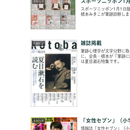
スポーツニッポン1
お知らせ
スポーツニッポン1月1日
根本みきこが筆跡診断しま
雑誌掲載
お知らせ
筆跡心理学が文学分野に取
に、会長・根本が「筆跡に
は夏目漱石特集です。
「女性セブン」（小
お知らせ
情報誌「女性セブン」（小