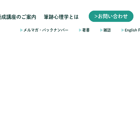
>お問い合わせ
養成講座のご案内
筆跡心理学とは
▶︎
メルマガ・バックナンバー
▶︎
著書
▶︎
雑誌
▶︎
English 