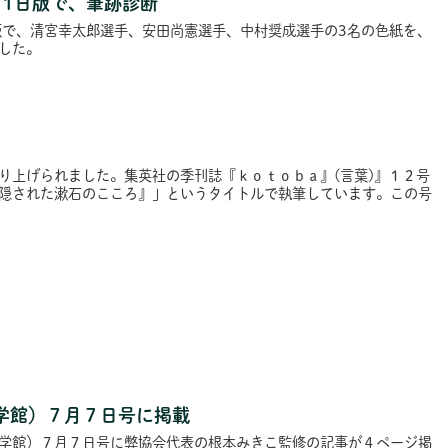
月1日版で、筆跡診断
版で、清宮幸太郎選手、安田尚憲選手、中村奨成選手の3名の色紙を、
した。
り上げられました。集英社の季刊誌『ｋｏｔｏｂａ』(言葉)』１２号
隠された漱石のこころ』」というタイトルで執筆しています。この号
学館）７月７日号に掲載
学館）７月７日号に弊協会代表の根本みきこ監修の記事が４ページ掲