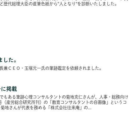
ど歴代総理大臣の直筆色紙から"人となり"を診断いたしました。
ました。
長兼ＣＥＯ・玉塚元一氏の筆跡鑑定を依頼されました。
号に掲載
でもある筆跡心理コンサルタントの菊地克仁さんが、人事・総務向け
号（産労総合研究所刊）の「教育コンサルタントの自画像」というコ
菊地さんが代表を務める「株式会社往来庵」の...