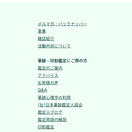
メルマガ・バックナンバー
著書
雑誌紹介
活動内容について
筆跡・印影鑑定にご用の方
鑑定のご案内
アドバイス
お客様の声
Q&A
筆跡心理学の利用
(社)日本筆跡鑑定人協会
鑑定人ブログ
鑑定用語の解説
印影鑑定