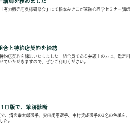
ー講師を務めました
「有力販売店奥様研修会」にて根本みきこが筆跡心理学セミナー講師
組合と特約店契約を締結
特約店契約を締結いたしました。組合員である弁護士の方は、鑑定料
せていただきますので、ぜひご利用ください。
月1日版で、筆跡診断
版で、清宮幸太郎選手、安田尚憲選手、中村奨成選手の3名の色紙を、
した。