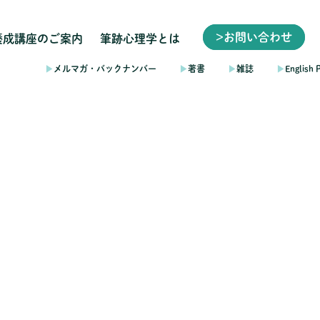
>お問い合わせ
養成講座のご案内
筆跡心理学とは
▶︎
メルマガ・バックナンバー
▶︎
著書
▶︎
雑誌
▶︎
English 