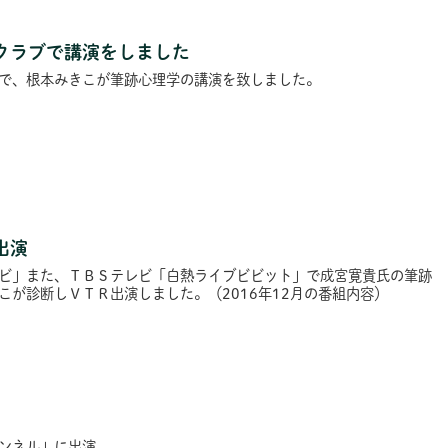
クラブで講演をしました
で、根本みきこが筆跡心理学の講演を致しました。
出演
ビ」また、ＴＢＳテレビ「白熱ライブビビット」で成宮寛貴氏の筆跡
こが診断しＶＴＲ出演しました。（2016年12月の番組内容）
ンネル」に出演