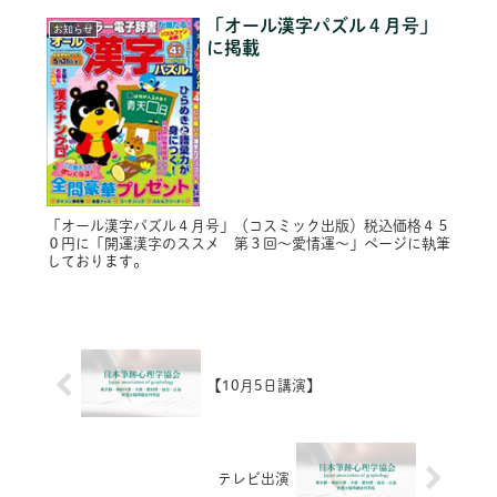
２７日（金）１７...
「オール漢字パズル４月号」
お知らせ
に掲載
「オール漢字パズル４月号」（コスミック出版）税込価格４５
０円に「開運漢字のススメ 第３回～愛情運～」ページに執筆
しております。
【10月5日講演】
テレビ出演