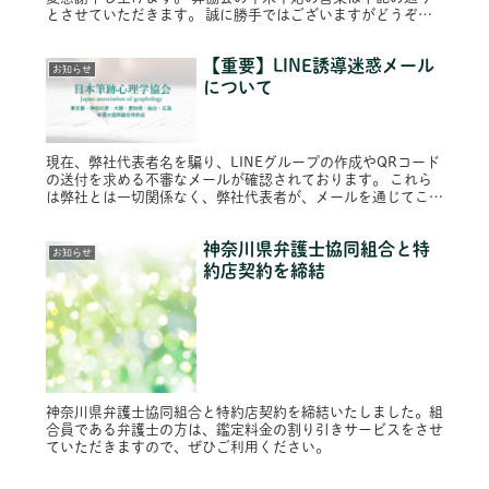
とさせていただきます。 誠に勝手ではございますがどうぞよ
ろしくお願いいたします。 年内営業 令和３年１２月２７日
（月）１８：００...
【重要】LINE誘導迷惑メール
お知らせ
について
現在、弊社代表者名を騙り、LINEグループの作成やQRコード
の送付を求める不審なメールが確認されております。 これら
は弊社とは一切関係なく、弊社代表者が、メールを通じてこの
ような依頼を行うことはございませんのでご注意ください。
なお、弊社か...
神奈川県弁護士協同組合と特
お知らせ
約店契約を締結
神奈川県弁護士協同組合と特約店契約を締結いたしました。組
合員である弁護士の方は、鑑定料金の割り引きサービスをさせ
ていただきますので、ぜひご利用ください。