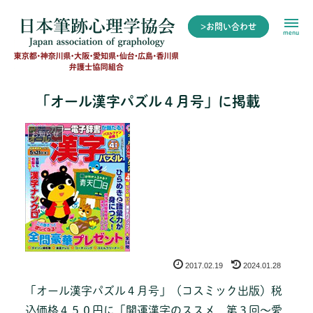
>お問い合わせ
menu
「オール漢字パズル４月号」に掲載
お知らせ
2017.02.19
2024.01.28
「オール漢字パズル４月号」（コスミック出版）税
込価格４５０円に「開運漢字のススメ 第３回～愛