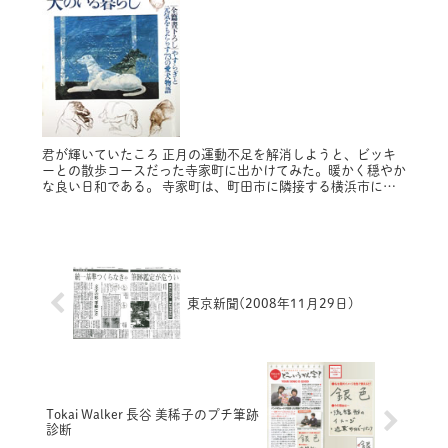
君が輝いていたころ 正月の運動不足を解消しようと、ビッキ
ーとの散歩コースだった寺家町に出かけてみた。暖かく穏やか
な良い日和である。 寺家町は、町田市に隣接する横浜市にあ
り、やと谷戸（やと）と呼ばれる地形の小さな農村である。周
囲の小山から滲み...
東京新聞(2008年11月29日)
Tokai Walker 長谷 美稀子のプチ筆跡
診断