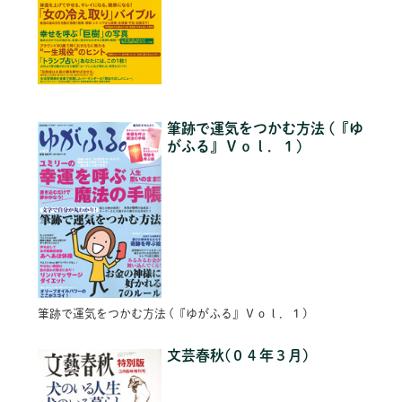
筆跡で運気をつかむ方法 (『ゆ
がふる』Ｖｏｌ．１)
筆跡で運気をつかむ方法 (『ゆがふる』Ｖｏｌ．１)
文芸春秋(０４年３月)