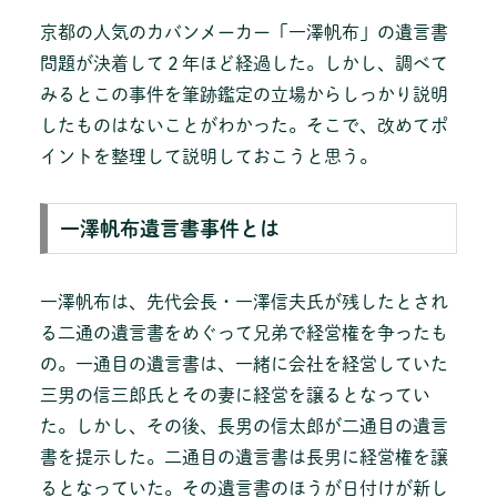
京都の人気のカバンメーカー「一澤帆布」の遺言書
問題が決着して２年ほど経過した。しかし、調べて
みるとこの事件を筆跡鑑定の立場からしっかり説明
したものはないことがわかった。そこで、改めてポ
イントを整理して説明しておこうと思う。
一澤帆布遺言書事件とは
一澤帆布は、先代会長・一澤信夫氏が残したとされ
る二通の遺言書をめぐって兄弟で経営権を争ったも
の。一通目の遺言書は、一緒に会社を経営していた
三男の信三郎氏とその妻に経営を譲るとなってい
た。しかし、その後、長男の信太郎が二通目の遺言
書を提示した。二通目の遺言書は長男に経営権を譲
るとなっていた。その遺言書のほうが日付けが新し