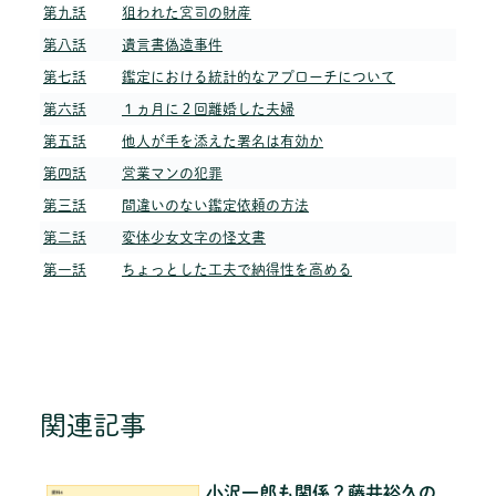
第九話
狙われた宮司の財産
第八話
遺言書偽造事件
第七話
鑑定における統計的なアプローチについて
第六話
１ヵ月に２回離婚した夫婦
第五話
他人が手を添えた署名は有効か
第四話
営業マンの犯罪
第三話
間違いのない鑑定依頼の方法
第二話
変体少女文字の怪文書
第一話
ちょっとした工夫で納得性を高める
関連記事
小沢一郎も関係？藤井裕久の