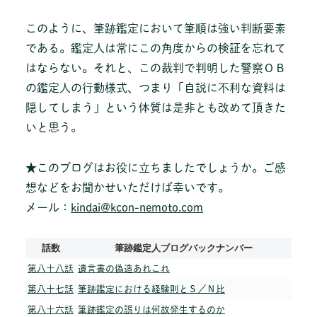
このように、筆跡鑑定において筆順は強い判断要素
である。鑑定人は常にこの角度からの検証を忘れて
はならない。それと、この裁判で判明した警察ＯＢ
の鑑定人の行動様式、つまり「自説に不利な資料は
隠してしまう」という体質は是非とも改めて頂きた
いと思う。
★このブログはお役に立ちましたでしょうか。ご感
想などをお聞かせいただけば幸いです。
メール：
kindai@kcon-nemoto.com
話数
筆跡鑑定人ブログバックナンバー
第八十八話
遺言書の偽造あれこれ
第八十七話
筆跡鑑定における経験則とＳ／Ｎ比
第八十六話
筆跡鑑定の誤りは何故発生するのか