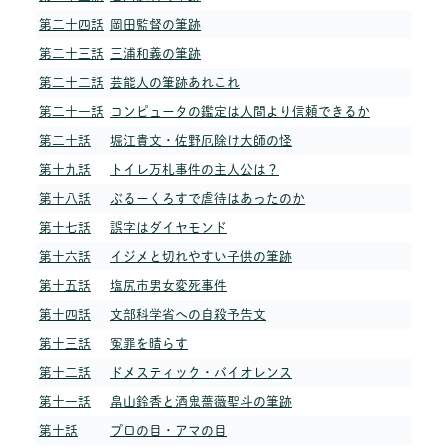
第二十四話
岡田監督の筆跡
第二十三話
三浦和義の筆跡
第二十二話
芸能人の筆跡あれこれ
第二十一話
コンピュータの鑑定は人間より信頼できるか
第二十話
堀江貴文・佐野厄除け大師の怪
第十九話
トイレ万札事件の主人公は？
第十八話
ぶるーくろすで虐待はあったのか
第十七話
誤字はダイヤモンド
第十六話
イジメと切れやすい子供の筆跡
第十五話
塩尻市男女変死事件
第十四話
文部科学省への自殺予告文
第十三話
冤罪を晴らす
第十二話
ドメスティック・バイオレンス
第十一話
畠山鈴香と酒鬼薔薇聖斗の筆跡
第十話
プロの目・アマの目