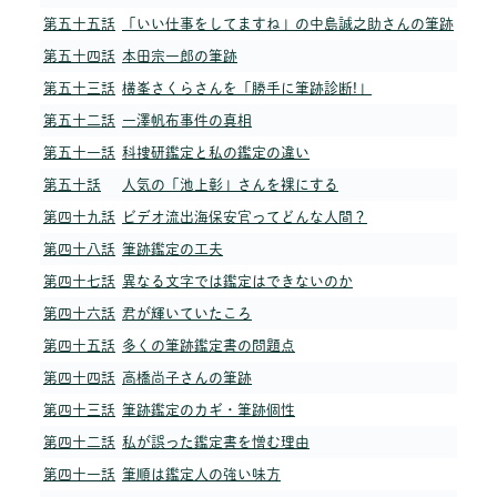
第五十五話
「いい仕事をしてますね」の中島誠之助さんの筆跡
第五十四話
本田宗一郎の筆跡
第五十三話
横峯さくらさんを「勝手に筆跡診断!」
第五十二話
一澤帆布事件の真相
第五十一話
科捜研鑑定と私の鑑定の違い
第五十話
人気の「池上彰」さんを裸にする
第四十九話
ビデオ流出海保安官ってどんな人間？
第四十八話
筆跡鑑定の工夫
第四十七話
異なる文字では鑑定はできないのか
第四十六話
君が輝いていたころ
第四十五話
多くの筆跡鑑定書の問題点
第四十四話
高橋尚子さんの筆跡
第四十三話
筆跡鑑定のカギ・筆跡個性
第四十二話
私が誤った鑑定書を憎む理由
第四十一話
筆順は鑑定人の強い味方