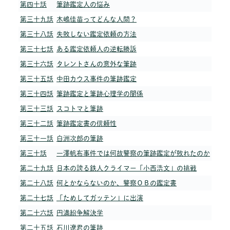
第四十話
筆跡鑑定人の悩み
第三十九話
木嶋佳苗ってどんな人間？
第三十八話
失敗しない鑑定依頼の方法
第三十七話
ある鑑定依頼人の逆転勝訴
第三十六話
タレントさんの意外な筆跡
第三十五話
中田カウス事件の筆跡鑑定
第三十四話
筆跡鑑定と筆跡心理学の関係
第三十三話
スコトマと筆跡
第三十二話
筆跡鑑定書の信頼性
第三十一話
白洲次郎の筆跡
第三十話
一澤帆布事件では何故警察の筆跡鑑定が敗れたのか
第二十九話
日本の誇る鉄人クライマー「小西浩文」の挑戦
第二十八話
何とかならないのか、警察ＯＢの鑑定書
第二十七話
「ためしてガッテン」に出演
第二十六話
円満紛争解決学
第二十五話
石川遼君の筆跡