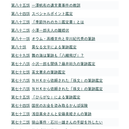
第八十五話
一澤帆布の遺言書事件の教訓
第八十四話
スペシャルポイント鑑定
第八十三話
「季節外れのカニ鑑定書」とは
第八十二話
小澤一郎夫人の離婚状
第八十一話
オウム・高橋克也と早川紀代秀の筆跡
第八十話
異なる文字による筆跡鑑定
第七十九話
舞の海は筆跡も「八艘飛び」？
第七十八話
小沢一郎も関係？藤井裕久の筆跡鑑定
第七十七話
英文署名の筆跡鑑定
第七十六話
ＮＨＫから依頼された「孫文」の筆跡鑑定
第七十六話
ＮＨＫから依頼された「孫文」の筆跡鑑定
第七十五話
「ひらがな」による筆跡鑑定
第七十四話
国民のお金を盗み取るかんぽ保険
第七十三話
浅田真央さんと安藤美姫さんの筆跡
第七十二話
狭山事件・石川一雄さんの手錠を外したい