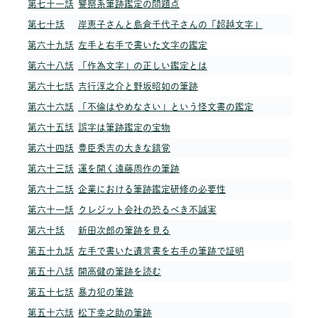
第七十一話
警察系筆跡鑑定の問題点
第七十話
岸恵子さんと島倉千代子さんの「超越文字」
第六十九話
左手と右手で書いた文字の鑑定
第六十八話
「作為文字」の正しい鑑定とは
第六十七話
吉行淳之介と野坂昭如の筆跡
第六十六話
「不倫はやめなさい」という怪文書の鑑定
第六十五話
誤字は筆跡鑑定の宝物
第六十四話
豊臣秀吉の大きな錯覚
第六十三話
運を開く遠藤周作の筆跡
第六十二話
企業における筆跡鑑定研修の必要性
第六十一話
クレジット会社の恐るべき不誠実
第六十話
新田次郎の筆跡を見る
第五十九話
左手で書いた遺言書を右手の筆跡で証明
第五十八話
開高健の筆跡を読む
第五十七話
暴力犯の筆跡
第五十六話
松下幸之助の筆跡