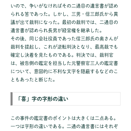
いので、争いがなければその二通目の遺言書が認め
られる筈であった。しかし、三男・信三郎氏から異
議が出て裁判になった。最初の裁判では、二通目の
遺言書が認められ長男が経営権を継承した。
その後、同じ会社役員であった信三郎氏の奥さんが
裁判を提起し、これが逆転判決となり、最高裁でも
確定し決着を見たものである。判決では、裁判官
は、被告側の鑑定を担当した元警察官三人の鑑定書
について、意図的に不利な文字を隠蔽するなどのこ
ともあったと断じた。
「喜」字の字形の違い
この事件の鑑定書のポイントは大きくは二点ある。
一つは字形の違いである。二通の遺言書にはそれぞ