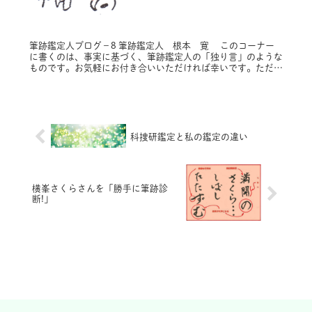
筆跡鑑定人ブログ－8 筆跡鑑定人 根本 寛 このコーナー
に書くのは、事実に基づく、筆跡鑑定人の「独り言」のような
ものです。お気軽にお付き合いいただければ幸いです。ただ
し、プライバシー保護のため固有名詞は原則的に仮名にし、内
容によってはシチ...
科捜研鑑定と私の鑑定の違い
横峯さくらさんを「勝手に筆跡診
断!」