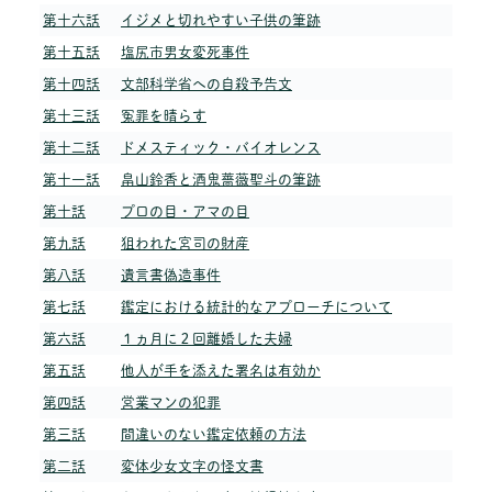
第十六話
イジメと切れやすい子供の筆跡
第十五話
塩尻市男女変死事件
第十四話
文部科学省への自殺予告文
第十三話
冤罪を晴らす
第十二話
ドメスティック・バイオレンス
第十一話
畠山鈴香と酒鬼薔薇聖斗の筆跡
第十話
プロの目・アマの目
第九話
狙われた宮司の財産
第八話
遺言書偽造事件
第七話
鑑定における統計的なアプローチについて
第六話
１ヵ月に２回離婚した夫婦
第五話
他人が手を添えた署名は有効か
第四話
営業マンの犯罪
第三話
間違いのない鑑定依頼の方法
第二話
変体少女文字の怪文書