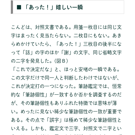
■ 「あった！」嬉しい一瞬
こんどは、対照文書である。用箋一枚目には同じ文
字はまったく見当たらない。二枚目にもない。あき
らめかけていたら、「あった！」三枚目の後半にな
って「話」の字のほか「謝」の文字、同じ省略文字
の二字を発見した。(図Ｂ)
「これで決定だな」と、ほっと安堵の一瞬である。
この文字だけで同一人と判断したわけではないが、
これが決定打の一つになった。筆跡鑑定では、恒常
的な「筆跡個性」が一致するか否かを調査するのだ
が、その筆跡個性もありふれた特徴では意味が薄
い。めったに見ない稀少な筆跡個性の一致が重要で
ある。その点で「誤字」は極めて稀少な筆跡個性と
いえる。しかも、鑑定文で三字、対照文で二字とい