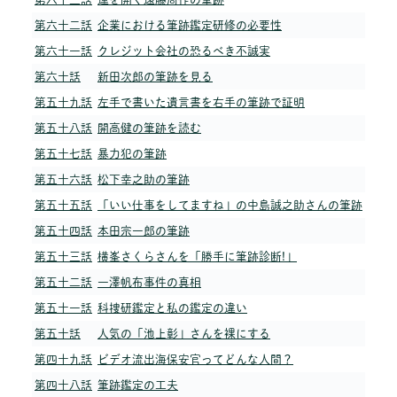
第六十二話
企業における筆跡鑑定研修の必要性
第六十一話
クレジット会社の恐るべき不誠実
第六十話
新田次郎の筆跡を見る
第五十九話
左手で書いた遺言書を右手の筆跡で証明
第五十八話
開高健の筆跡を読む
第五十七話
暴力犯の筆跡
第五十六話
松下幸之助の筆跡
第五十五話
「いい仕事をしてますね」の中島誠之助さんの筆跡
第五十四話
本田宗一郎の筆跡
第五十三話
横峯さくらさんを「勝手に筆跡診断!」
第五十二話
一澤帆布事件の真相
第五十一話
科捜研鑑定と私の鑑定の違い
第五十話
人気の「池上彰」さんを裸にする
第四十九話
ビデオ流出海保安官ってどんな人間？
第四十八話
筆跡鑑定の工夫