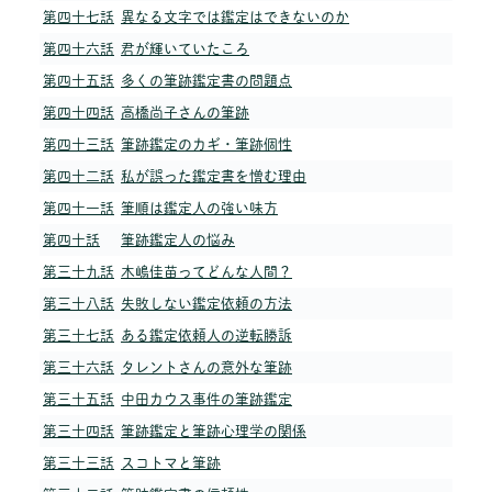
第四十七話
異なる文字では鑑定はできないのか
第四十六話
君が輝いていたころ
第四十五話
多くの筆跡鑑定書の問題点
第四十四話
高橋尚子さんの筆跡
第四十三話
筆跡鑑定のカギ・筆跡個性
第四十二話
私が誤った鑑定書を憎む理由
第四十一話
筆順は鑑定人の強い味方
第四十話
筆跡鑑定人の悩み
第三十九話
木嶋佳苗ってどんな人間？
第三十八話
失敗しない鑑定依頼の方法
第三十七話
ある鑑定依頼人の逆転勝訴
第三十六話
タレントさんの意外な筆跡
第三十五話
中田カウス事件の筆跡鑑定
第三十四話
筆跡鑑定と筆跡心理学の関係
第三十三話
スコトマと筆跡