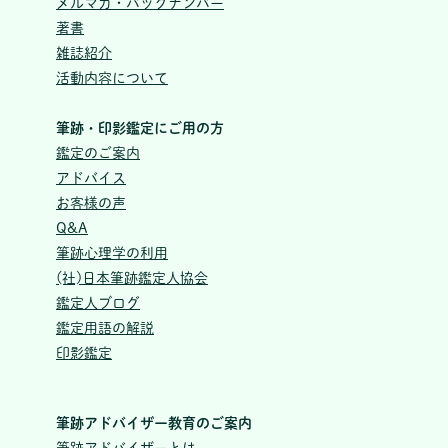
メルマガ・バックナンバー
著書
雑誌紹介
活動内容について
筆跡・印影鑑定にご用の方
鑑定のご案内
アドバイス
お客様の声
Q&A
筆跡心理学の利用
(社)日本筆跡鑑定人協会
鑑定人ブログ
鑑定用語の解説
印影鑑定
筆跡アドバイザー教育のご案内