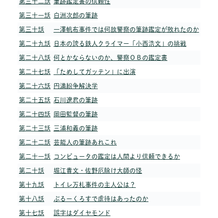
第三十二話
筆跡鑑定書の信頼性
第三十一話
白洲次郎の筆跡
第三十話
一澤帆布事件では何故警察の筆跡鑑定が敗れたのか
第二十九話
日本の誇る鉄人クライマー「小西浩文」の挑戦
第二十八話
何とかならないのか、警察ＯＢの鑑定書
第二十七話
「ためしてガッテン」に出演
第二十六話
円満紛争解決学
第二十五話
石川遼君の筆跡
第二十四話
岡田監督の筆跡
第二十三話
三浦和義の筆跡
第二十二話
芸能人の筆跡あれこれ
第二十一話
コンピュータの鑑定は人間より信頼できるか
第二十話
堀江貴文・佐野厄除け大師の怪
第十九話
トイレ万札事件の主人公は？
第十八話
ぶるーくろすで虐待はあったのか
第十七話
誤字はダイヤモンド