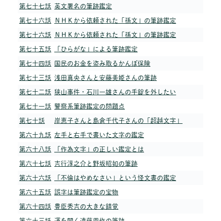
第七十七話
英文署名の筆跡鑑定
第七十六話
ＮＨＫから依頼された「孫文」の筆跡鑑定
第七十六話
ＮＨＫから依頼された「孫文」の筆跡鑑定
第七十五話
「ひらがな」による筆跡鑑定
第七十四話
国民のお金を盗み取るかんぽ保険
第七十三話
浅田真央さんと安藤美姫さんの筆跡
第七十二話
狭山事件・石川一雄さんの手錠を外したい
第七十一話
警察系筆跡鑑定の問題点
第七十話
岸恵子さんと島倉千代子さんの「超越文字」
第六十九話
左手と右手で書いた文字の鑑定
第六十八話
「作為文字」の正しい鑑定とは
第六十七話
吉行淳之介と野坂昭如の筆跡
第六十六話
「不倫はやめなさい」という怪文書の鑑定
第六十五話
誤字は筆跡鑑定の宝物
第六十四話
豊臣秀吉の大きな錯覚
第六十三話
運を開く遠藤周作の筆跡