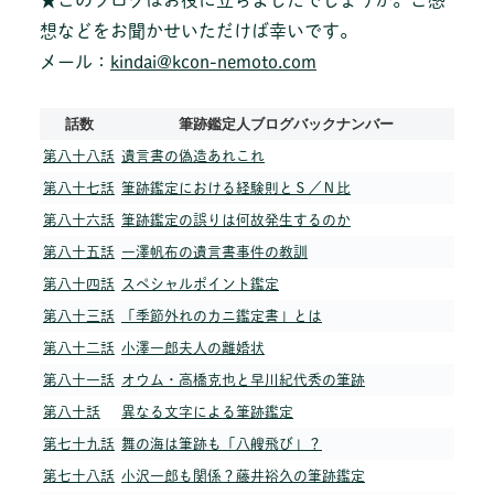
想などをお聞かせいただけば幸いです。
メール：
kindai@kcon-nemoto.com
話数
筆跡鑑定人ブログバックナンバー
第八十八話
遺言書の偽造あれこれ
第八十七話
筆跡鑑定における経験則とＳ／Ｎ比
第八十六話
筆跡鑑定の誤りは何故発生するのか
第八十五話
一澤帆布の遺言書事件の教訓
第八十四話
スペシャルポイント鑑定
第八十三話
「季節外れのカニ鑑定書」とは
第八十二話
小澤一郎夫人の離婚状
第八十一話
オウム・高橋克也と早川紀代秀の筆跡
第八十話
異なる文字による筆跡鑑定
第七十九話
舞の海は筆跡も「八艘飛び」？
第七十八話
小沢一郎も関係？藤井裕久の筆跡鑑定