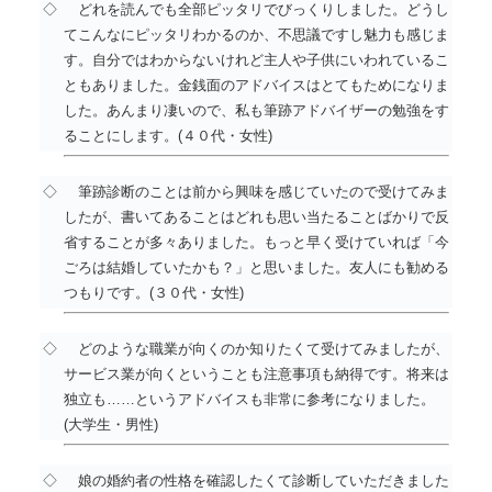
◇
どれを読んでも全部ピッタリでびっくりしました。どうし
てこんなにピッタリわかるのか、不思議ですし魅力も感じま
す。自分ではわからないけれど主人や子供にいわれているこ
ともありました。金銭面のアドバイスはとてもためになりま
した。あんまり凄いので、私も筆跡アドバイザーの勉強をす
ることにします。(４０代・女性)
◇
筆跡診断のことは前から興味を感じていたので受けてみま
したが、書いてあることはどれも思い当たることばかりで反
省することが多々ありました。もっと早く受けていれば「今
ごろは結婚していたかも？」と思いました。友人にも勧める
つもりです。(３０代・女性)
◇
どのような職業が向くのか知りたくて受けてみましたが、
サービス業が向くということも注意事項も納得です。将来は
独立も……というアドバイスも非常に参考になりました。
(大学生・男性)
◇
娘の婚約者の性格を確認したくて診断していただきました