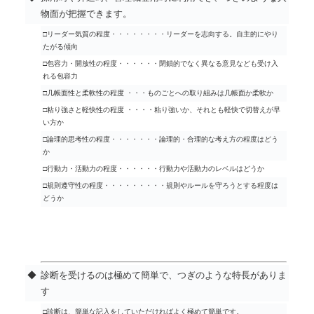
物面が把握できます。
□リーダー気質の程度・・・・・・・・リーダーを志向する。自主的にやり
たがる傾向
□包容力・開放性の程度・・・・・・閉鎖的でなく異なる意見なども受け入
れる包容力
□几帳面性と柔軟性の程度 ・・・ものごとへの取り組みは几帳面か柔軟か
□粘り強さと軽快性の程度 ・・・・粘り強いか、それとも軽快で切替えが早
い方か
□論理的思考性の程度・・・・・・・論理的・合理的な考え方の程度はどう
か
□行動力・活動力の程度・・・・・・行動力や活動力のレベルはどうか
□規則遵守性の程度・・・・・・・・・規則やルールを守ろうとする程度は
どうか
◆
診断を受けるのは極めて簡単で、つぎのような特長がありま
す
□診断は、簡単な記入をしていただければよく極めて簡単です。