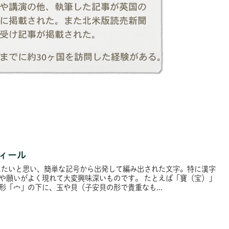
フィール
えたいと思い、簡単な記号から出発して編み出された文字。特に漢字
や願いがよく現れて大変興味深いものです。 たとえば「寶（宝）」
形「宀」の下に、玉や貝（子安貝の形で貴重なも...