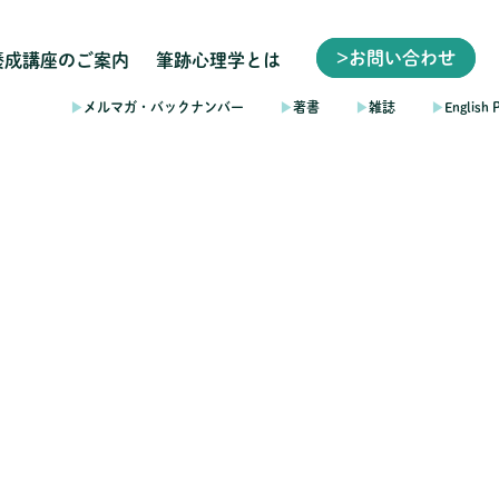
>お問い合わせ
養成講座のご案内
筆跡心理学とは
▶︎
メルマガ・バックナンバー
▶︎
著書
▶︎
雑誌
▶︎
English 